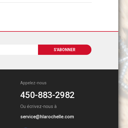
Appelez-nous
450-883-2982
Ou écrivez-nous à
service@hlarochelle.com