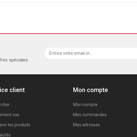
fres spéciales.
ice client
Mon compte
rcher
Mon compte
ment vus
Mes commandes
er les produits
Mes adresses
autés