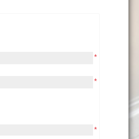
*
*
*