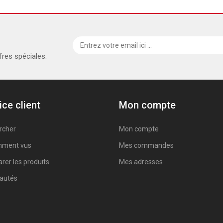
fres spéciales.
ice client
Mon compte
rcher
Mon compte
ment vus
Mes commandes
er les produits
Mes adresses
autés