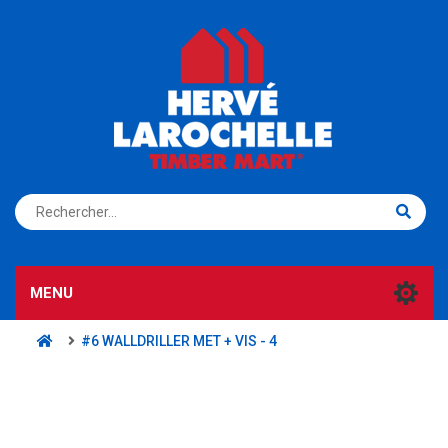
S'ENREGISTRER
CONNEXION
MENU
#6 WALLDRILLER MET + VIS - 4