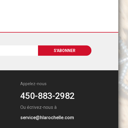
Appelez-nous
450-883-2982
Ou écrivez-nous à
service@hlarochelle.com