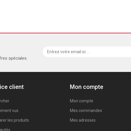
fres spéciales.
ice client
Mon compte
rcher
Mon compte
ment vus
Mes commandes
er les produits
Mes adresses
autés