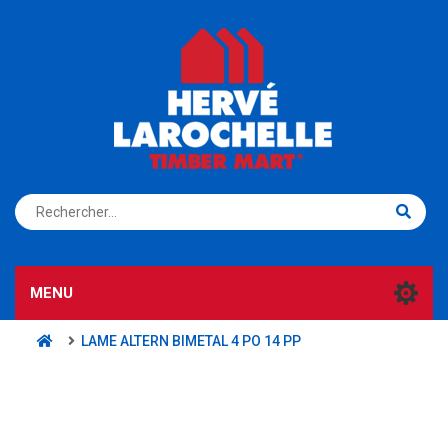
S'ENREGISTRER
CONNEXION
MENU
LAME ALTERN BIMETAL 4 PO 14 PP