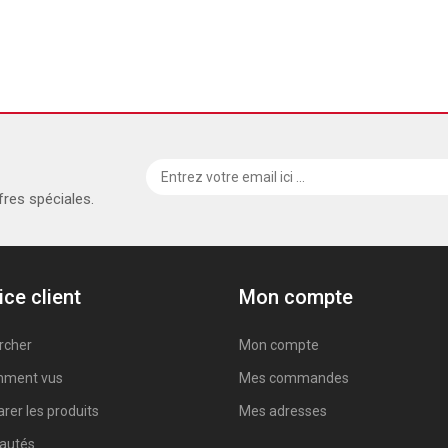
fres spéciales.
ice client
Mon compte
rcher
Mon compte
ment vus
Mes commandes
er les produits
Mes adresses
autés