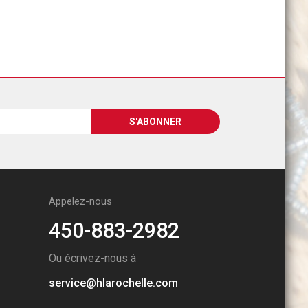
Appelez-nous
450-883-2982
Ou écrivez-nous à
service@hlarochelle.com