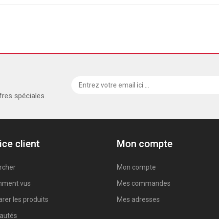
fres spéciales.
ice client
Mon compte
rcher
Mon compte
ment vus
Mes commandes
er les produits
Mes adresses
autés