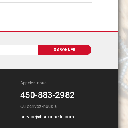
Appelez-nous
450-883-2982
Ou écrivez-nous à
service@hlarochelle.com