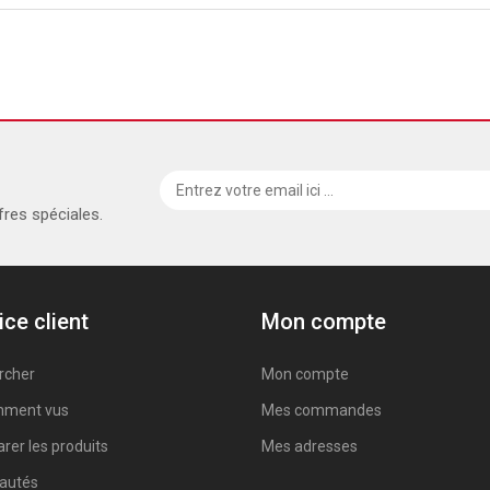
fres spéciales.
ice client
Mon compte
rcher
Mon compte
ment vus
Mes commandes
er les produits
Mes adresses
autés