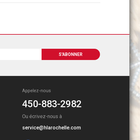
Appelez-nous
450-883-2982
Ou écrivez-nous à
service@hlarochelle.com