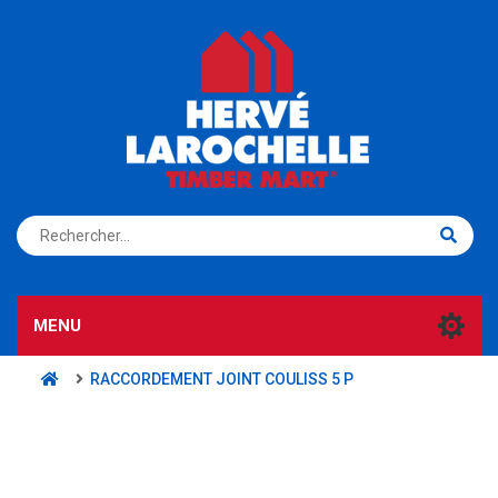
S'ENREGISTRER
CONNEXION
MENU
RACCORDEMENT JOINT COULISS 5 P