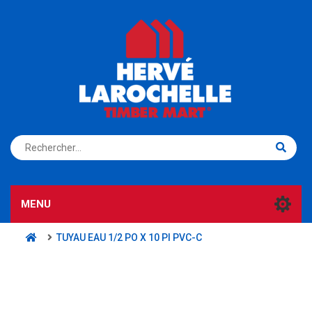
S'ENREGISTRER
CONNEXION
MENU
TUYAU EAU 1/2 PO X 10 PI PVC-C