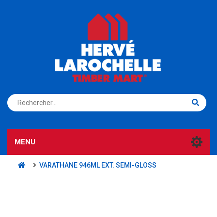
S'ENREGISTRER
CONNEXION
MENU
VARATHANE 946ML EXT. SEMI-GLOSS